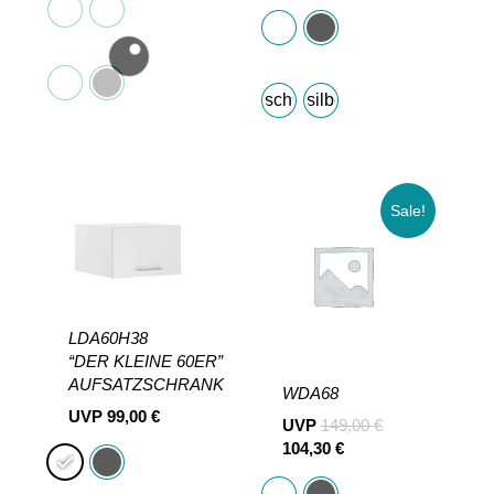
schwarz
silber
Sale!
LDA60H38
“DER KLEINE 60ER”
AUFSATZSCHRANK
WDA68
UVP
99,00
€
UVP
149,00
€
104,30
€