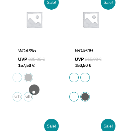
Sale!
Sale!
WDA68H
WDA50H
UVP
225,00
€
UVP
215,00
€
157,50
€
150,50
€
schwarz
silber
Sale!
Sale!