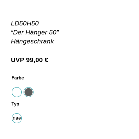
LD50H50
“Der Hänger 50”
Hängeschrank
UVP
99,00
€
Farbe
Typ
haenge