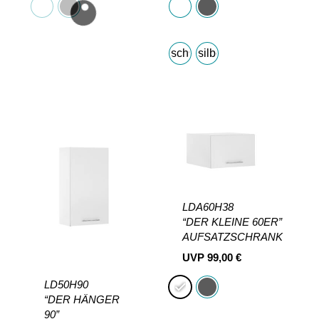
schwarz
silber
LDA60H38
“DER KLEINE 60ER”
AUFSATZSCHRANK
UVP
99,00
€
LD50H90
“DER HÄNGER
90”