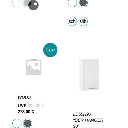
schwarz
silber
Sale!
WDUS
UVP
390,00
€
273,00
€
LD50H90
“DER HÄNGER
90”