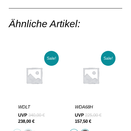
Ähnliche Artikel:
Sale!
Sale!
WDLT
WDA68H
UVP
340,00
€
UVP
225,00
€
238,00
€
157,50
€