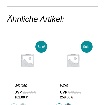
Ähnliche Artikel:
Sale!
Sale!
WDO50
WDS
UVP
260,00
€
UVP
370,00
€
182,00
€
259,00
€