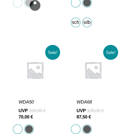
schwarz
silber
Sale!
Sale!
WDA50
WDA68
UVP
100,00
€
UVP
125,00
€
70,00
€
87,50
€