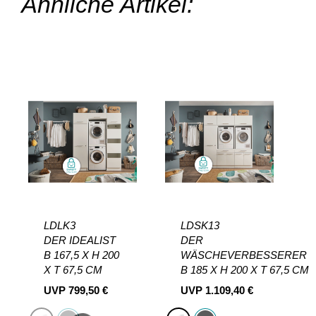
Ähnliche Artikel:
LDLK3
LDSK13
DER IDEALIST
DER
B 167,5 X H 200
WÄSCHEVERBESSERER
X T 67,5 CM
B 185 X H 200 X T 67,5 CM
UVP
799,50
€
UVP
1.109,40
€