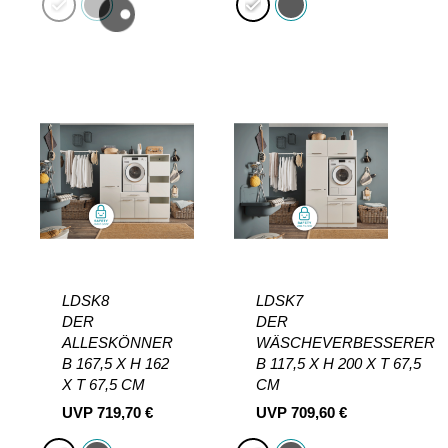
LDSK8
LDSK7
DER
DER
ALLESKÖNNER
WÄSCHEVERBESSERER
B 167,5 X H 162
B 117,5 X H 200 X T 67,5
X T 67,5 CM
CM
UVP
719,70
€
UVP
709,60
€