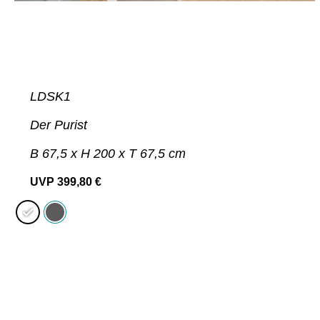
LDSK1
Der Purist
B 67,5 x H 200 x T 67,5 cm
UVP
399,80
€