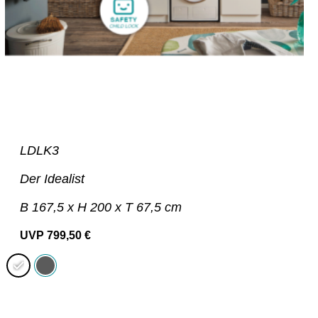
LDLK3
Der Idealist
B 167,5 x H 200 x T 67,5 cm
UVP
799,50
€