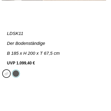
LDSK11
Der Bodenständige
B 185 x H 200 x T 67,5 cm
UVP
1.099,40
€