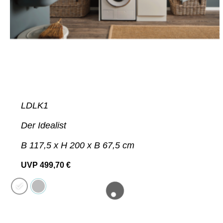
LDLK1
Der Idealist
B 117,5 x H 200 x B 67,5 cm
UVP
499,70
€