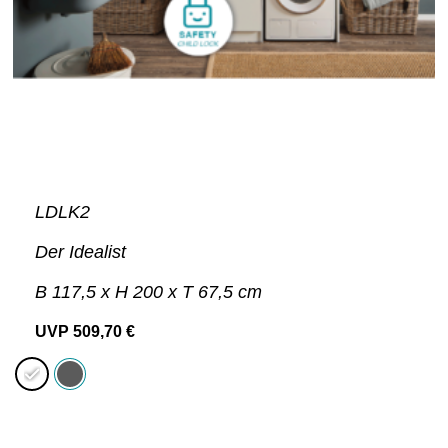
LDLK2
Der Idealist
B 117,5 x H 200 x T 67,5 cm
UVP
509,70
€