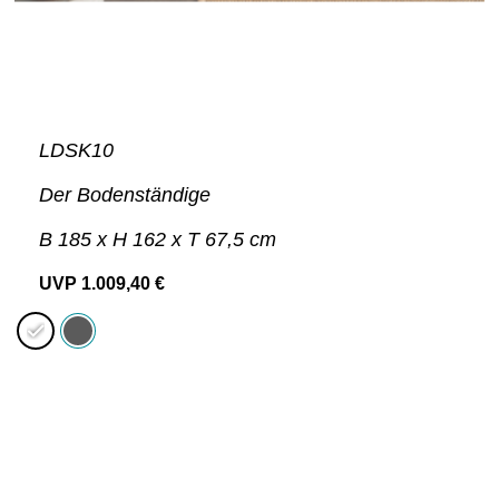
LDSK10
Der Bodenständige
B 185 x H 162 x T 67,5 cm
UVP
1.009,40
€