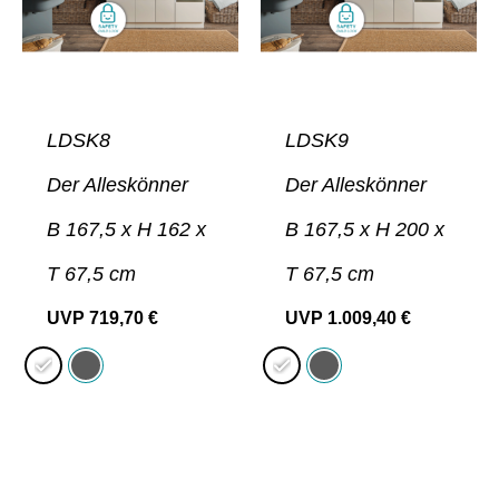
LDSK8
LDSK9
Der Alleskönner
Der Alleskönner
B 167,5 x H 162 x
B 167,5 x H 200 x
T 67,5 cm
T 67,5 cm
UVP
719,70
€
UVP
1.009,40
€