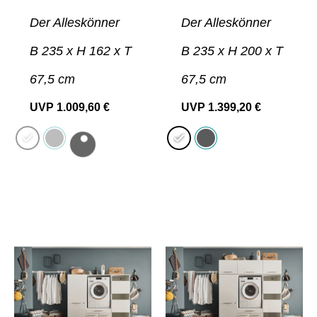
Der Alleskönner
Der Alleskönner
B 235 x H 162 x T
B 235 x H 200 x T
67,5 cm
67,5 cm
UVP
1.009,60
€
UVP
1.399,20
€